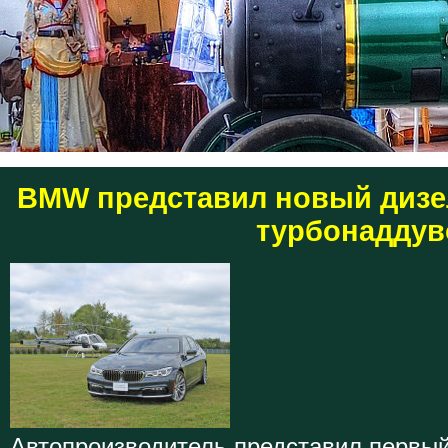
BMW представил новый дизе
турбонадду
Автопроизводитель представил первы