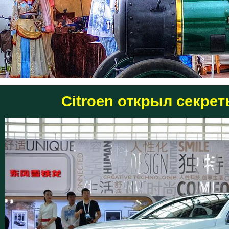
Citroen открыл секре